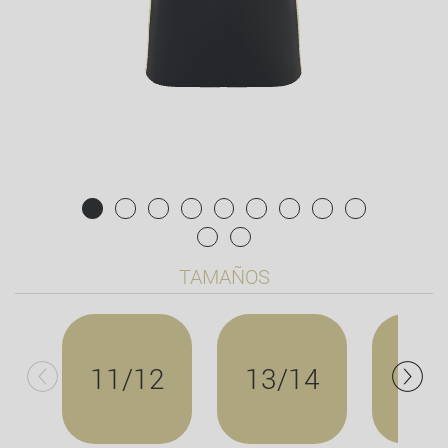
TAMAÑOS
11/12
13/14
X