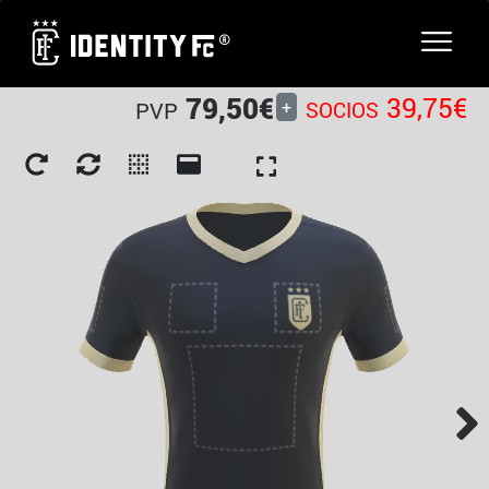
79,50€
39,75€
+
PVP
SOCIOS